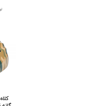
لو
کلاه