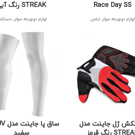
Race Day SS
STREAK رنگ آبی
لوازم دوچرخه سوار
,
لباس
لوازم دوچرخه سوار
,
دستک
کش ژل جاینت مدل
STR رنگ قرمز
سفید