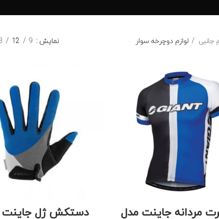
م جانبی
لوازم دوچرخه سوار
نمایش
9
12
8
ت مردانه جاینت مدل
دستکش ژل جاینت 