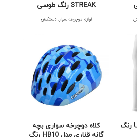
STREAK رنگ طوسی
ش
لوازم دوچرخه سوار
,
دستکش
ساق پا جاینت مدل UV رنگ
کلاه دوچرخه سواری بچه
گانه قناری مدل HB10 رنگ