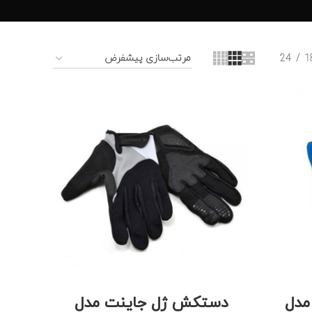
24
1
مدل
دستکش ژل جاینت مدل