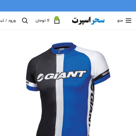
0
منو
0
تومان
ورود / ثب