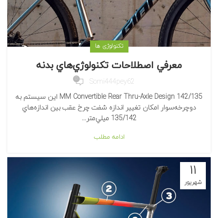
تکنولوژی ها
معرفي اصطلاحات تكنولوژي‌هاي بدنه
0
Somi444pey62
142/135 MM Convertible Rear Thru-Axle Design اين سيستم به
دوچرخه‌سوار امكان تغيير اندازه شفت چرخ عقب بين اندازه‌هاي
135/142 ميلي‌متر...
ادامه مطلب
۱۱
شهریور