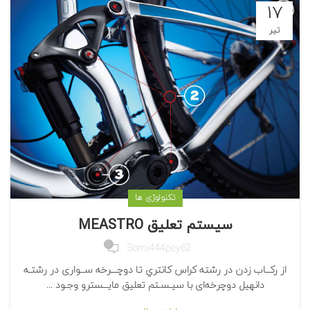
۱۷
تیر
تکنولوژی ها
سيستم تعليق MEASTRO
0
Somi444pey62
از رکــاب زدن در رشته كراس كانتري تا دوچـــرخه ســواری در رشتـه
دانهيل دوچرخه‌ای با سیـسـتم تعلیق مایــسترو وجـود ...