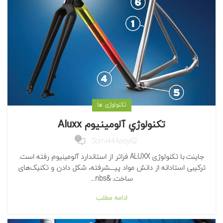
تکنولوژی ها
تكنولوژي آلومينيوم Aluxx
0
Somi444pey62
جاینت با تکنولوژی ALUXX فراتر از استاندارد آلومینیوم رفته است.
ترکیبی استادانه از دانش مواد پیـــشرفته، شکل دادن و تکنیک‌های
ساخت. &nbs...
ادامه مطلب