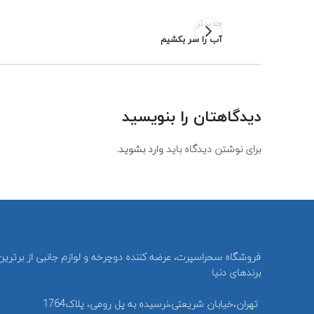
جدیدتر
آب را سر بکشیم
دیدگاهتان را بنویسید
برای نوشتن دیدگاه باید
وارد بشوید
.
فروشگاه سحراسپرت، عرضه کننده دوچرخه و لوازم جانبی از برترین
برندهای دنیا
تهران،خیابان شریعتی،نرسیده به پل رومی، پلاک1764