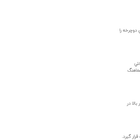
 دوچرخه را
ختي
 مخروطي كاملا هماهنگ
8 اينچ بالايي براي دوچرخه‌هاي جاده و 2/11 اينچ در پايين و 8/11 اينچ در بالا در
 كاملا در بدنه قرار گيرد.