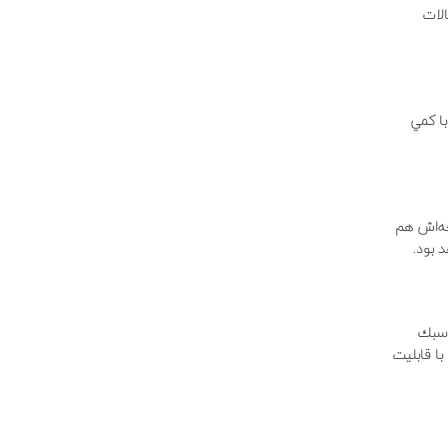
لات
با كمي
خه‌اش هم
 بود.
سبك‌
ين با قابليت