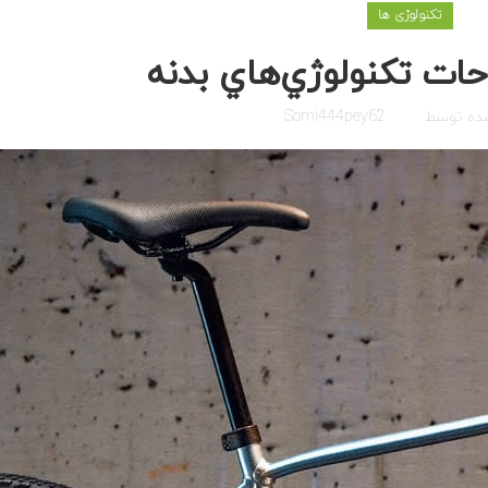
تکنولوژی ها
ات تكنولوژي‌هاي بدنه
شده توسط
Somi444pey62