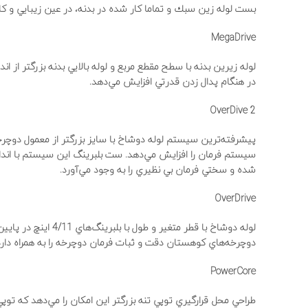
بست لوله زين سبك و تماما كار شده در بدنه، در عين زيبايي و كاراي
MegaDrive
لوله زيرين بدنه با سطح مقطع مربع و لوله بالايي بدنه بزرگتر از 
در هنگام پدال زدن قدرتي افزايش مي‌دهد.
OverDive 2
پيشرفته‌ترين سيستم لوله دوشاخ با سايز بزرگتر از معمول دوچرخ
شده و سختي فرمان بي نظيري را به وجود مي‌آورد.
OverDrive
دوچرخه‌هاي كوهستان دقت و ثبات فرمان دوچرخه را به همراه دارد
PowerCore