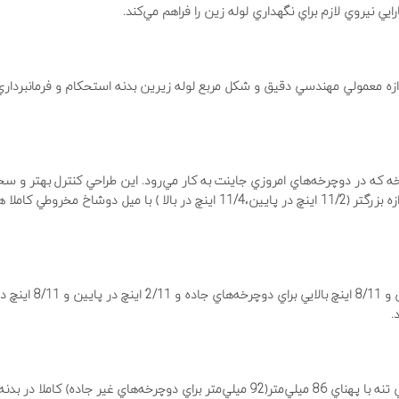
ي نيروي لازم براي نگهداري لوله زين را فراهم مي‌كند.
اندازه معمولي مهندسي دقيق و شكل مربع لوله زيرين بدنه استحكام و فرمانبرداري
ه كه در دوچرخه‌هاي امروزي جاينت به كار مي‌رود. اين طراحي كنترل بهتر و س
سيستم فرمان را افزايش مي‌دهد. ست بلبرينگ اين سيستم با اندازه بزرگتر (11/2 اينچ در پايين،11/4 ‌اينچ در بالا ) با ميل دوشاخ
لوله دوشاخ با قطر متغير و طول با بلبرينگ‌هاي 4/11 اينچ در پايين و /11
.
طراحي محل قرارگيري توپي تنه بزرگتر اين امكان را مي‌دهد كه توپي تنه با پهناي 86 ميلي‌متر(92 ميلي‌متر براي دوچرخه‌هاي غير جاده)