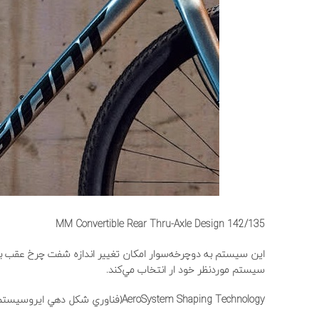
142/135 MM Convertible Rear Thru-Axle Design
سيستم موردنظر خود ار انتخاب مي‌كند.
AeroSystem Shaping Technology(فناوري شكل دهي ايروسيستم)