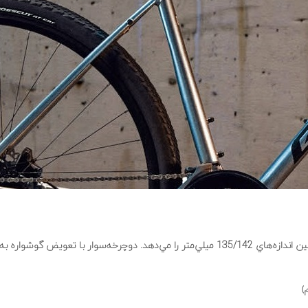
اين سيستم به دوچرخه‌سوار امكان تغيير اندازه شفت چرخ عقب بين اندازه‌هاي 135/142 ميلي‌متر را مي‌دهد. دوچرخه‌سوار با تعويض گوش