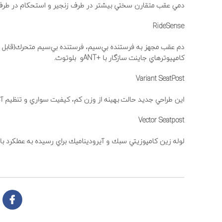
دمي عقب متقارن سختي بيشتر در طرف زنجير و استحكام در طرف دي
RideSense
دم عقب مجهز به فرستنده بي‌سيم، فرستنده بي‌سيم متحرك(قابل نص
كامپيوترهاي جاينت سازگار با +ANT‌و بلوتوث.
Variant SeatPost
اين طراحي جديد حالت بهينه از وزن كم، كيفيت سواري و تنظيم آ
Vector Seatpost
لوله زين كامپوزيتي سبك و آيروديناميك براي رسيده به عملكرد با