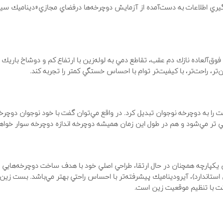
گيري اطلاعات به دست‌آمده از آزمايش دوچرخه‌ها درفضاي مجازي«ديناميك سيا
وق‌آلعاده نازك دم‌ عقب، تقاطع ‌دمي به لوله‌زين با ارتفاع كم و دوشاخ باريك‌ 
تر، راحت‌تر، با كيفيت‌تر توام با احساس خستگي كمتر را تجربه كند.
ينت را به دوچرخه‌ نوجوان تبديل كرد. در واقع مي‌توان گفت با خود نوجوان دوچر
ني تر مي‌شود و هم در طول اين زمان هميشه دوچرخه اندازه دوچرخه سوار خواهد
ن يكپارچه همچنان در حال ارتقا، طراحي اصلي خود با هدف ساخت دوچرخه‌هايي 
 سبك‌تر از بدنه‌ با لوله‌زين استاندارد)، آيروديناميك پيشرفته‌تر با احساس راحتي بهتر مي‌باشد. بست ز