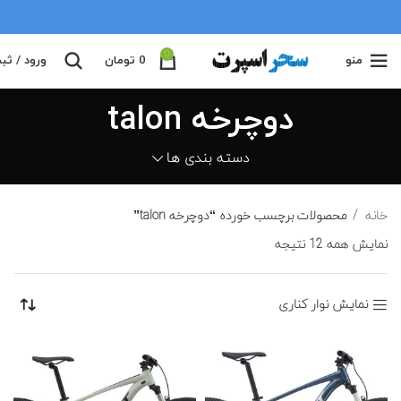
0
منو
0
تومان
ورود / ثب
دوچرخه talon
دسته بندی ها
خانه
محصولات برچسب خورده “دوچرخه talon”
نمایش همه 12 نتیجه
نمایش نوار کناری