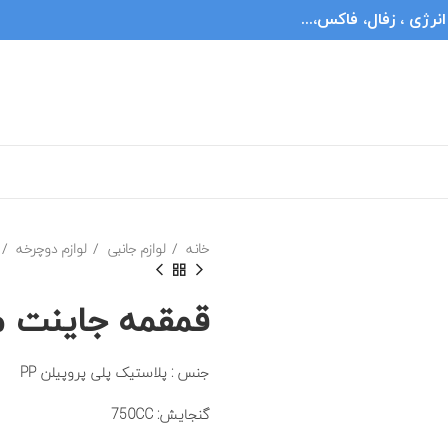
ژی ، زفال، فاکس،...
خانه
لوازم جانبی
لوازم دوچرخه
قمقمه جاینت مدلeSpring
جنس :
پلاستیک پلی پروپیلن PP
گنجایش: 750CC