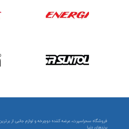
فروشگاه سحراسپرت، عرضه کننده دوچرخه و لوازم جانبی از برترین
برندهای دنیا