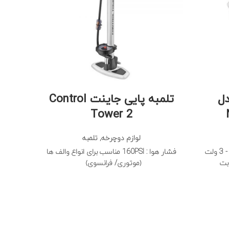
دل
تلمبه پایی جاینت Control
قمق
Tower 2
لو
جنس :
لوازم دوچرخه
,
تلمبه
نوع باتری : معمولی - باتری ساعت - 3 ولت
فشار هوا : 160PSI مناسب برای انواع والف ها
ابت
(موتوری/ فرانسوی)