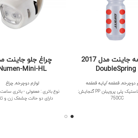
قمقمه جاینت مدل 2017
چراغ جلو جاینت م
Numen-Mini-HL
DoubleSpring
م دوچرخه
,
قمقمه /پایه قمقمه
لوازم دوچرخه
,
چراغ
استیک پلی پروپیلن PP
گنجایش:
750CC
دارای دو حالت چشمک زن و ث