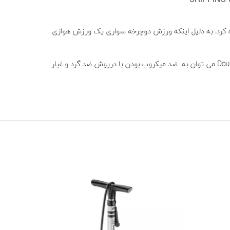
SHIPPING 
ره کرد. به دلیل اینکه ورزش دوچرخه سواری یک ورزش هوازی
شرکت جاینت علاوه بر دوچرخه های باکیفیت ، قمقمه های باکیفیت در رنگ بندی متنوع را تولید و عرضه نموده است. از ویژگی های مدل DoubleSpring می توان به ضد میکروب بودن با درپوش ضد گرد و غبار