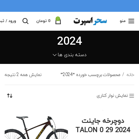
0
منو
0
تومان
ورود / ثب
2024
دسته بندی ها
خانه
محصولات برچسب خورده “2024”
نمایش همه 2 نتیجه
نمایش نوار کناری
دوچرخه جاینت
TALON 0 29 2024