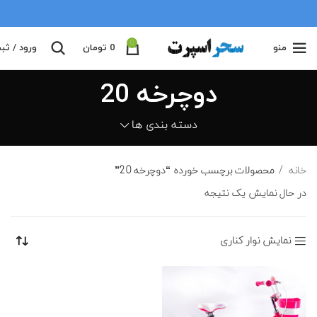
0
منو
0
تومان
ورود / ثب
دوچرخه 20
دسته بندی ها
خانه
محصولات برچسب خورده “دوچرخه 20”
در حال نمایش یک نتیجه
نمایش نوار کناری