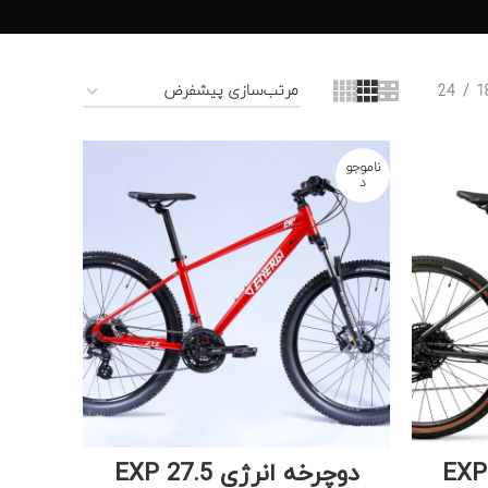
24
1
ناموجو
د
دوچرخه انرژی EXP 27.5