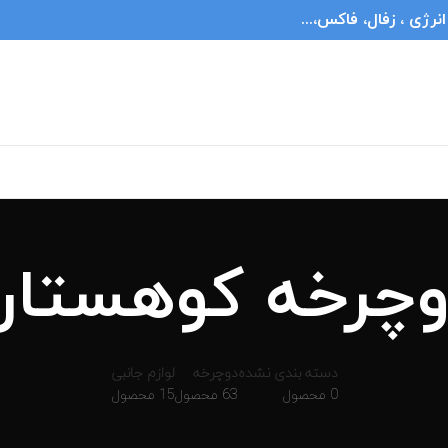
ژی ، زفال، فاکس،...
وچرخه کوهستان
دسته بندی نشده
دوچرخه
لوازم جانبی
0 محصول
63 محصول
15 محصول