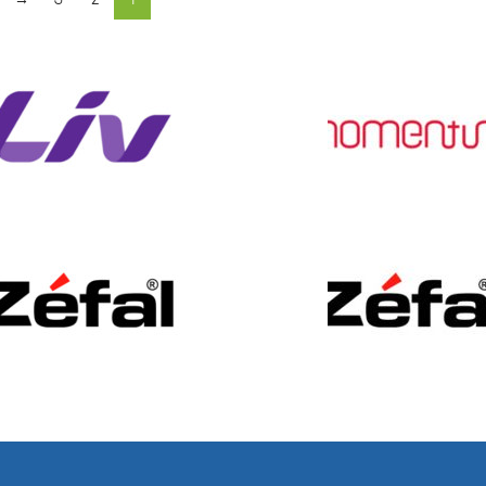
→
3
2
1