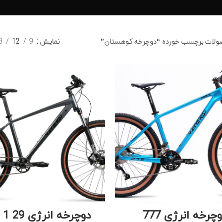
ولات برچسب خورده “دوچرخه کوهستان”
نمایش
9
12
8
چرخه انرژی 777
دوچرخه انرژی EXP 1 29