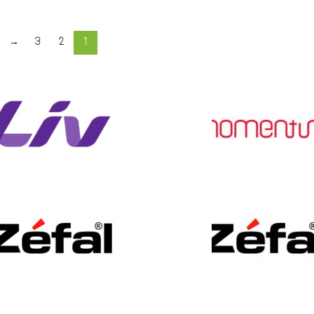
→
3
2
1