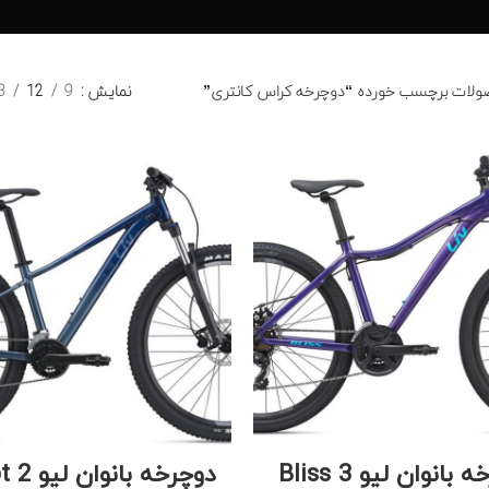
لات برچسب خورده “دوچرخه کراس کانتری”
نمایش
9
12
8
دوچرخه بانوان لیو Bliss 3
دوچرخه با