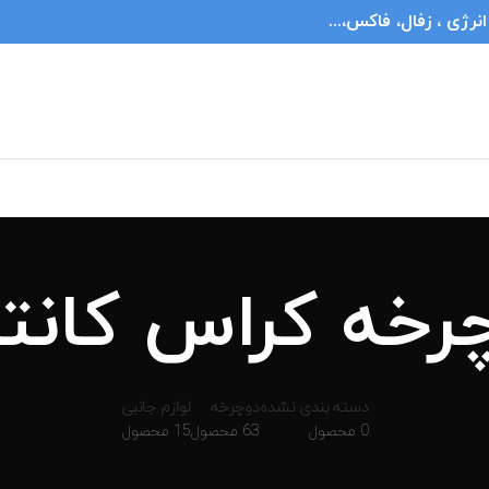
ژی ، زفال، فاکس،...
رخه کراس کانت
دسته بندی نشده
دوچرخه
لوازم جانبی
0 محصول
63 محصول
15 محصول