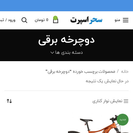
0
منو
0
تومان
ورود / ثب
دوچرخه برقی
دسته بندی ها
خانه
محصولات برچسب خورده “دوچرخه برقی”
در حال نمایش یک نتیجه
نمایش نوار کناری
جدید