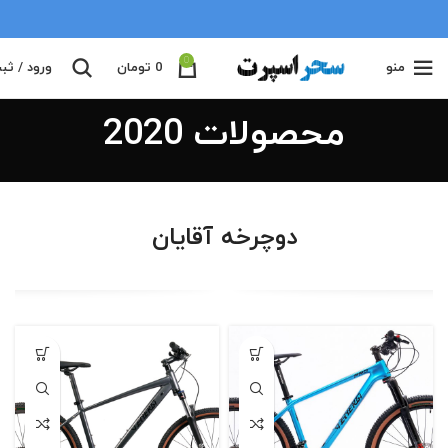
0
منو
0
تومان
ورود / ثب
محصولات 2020
دوچرخه آقایان