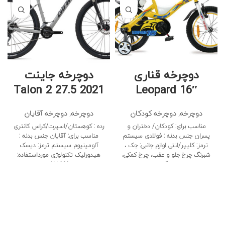
دوچرخه قناری
دوچرخه جاینت
Talon 2 27.5 2021
Leopard 16″
دوچرخه
,
دوچرخه کودکان
دوچرخه
,
دوچرخه آقایان
مناسب برای: کودکان/ دختران و
رده : کوهستان/اسپرت/کراس کانتری
پسران جنس بدنه : فولادی سیستم
مناسب برای: آقایان جنس بدنه :
ترمز: کلیپر/لنتی لوازم جانبی: جک ،
آلومینیوم سیستم ترمز: دیسک
شبرنگ چرخ جلو و عقب، چرخ کمکی،
هیدورلیک تکنولوژی مورداستفاده:
زنگ
ALUXX