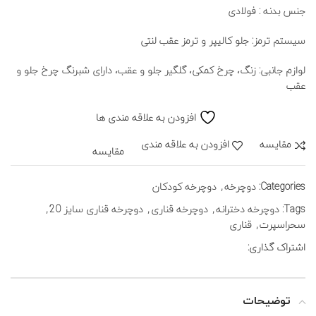
جنس بدنه : فولادی
سیستم ترمز: جلو کالیپر و ترمز عقب لنتی
لوازم جانبی: زنگ، چرخ کمکی، گلگیر جلو و عقب، دارای شبرنگ چرخ جلو و
عقب
افزودن به علاقه مندی ها
مقايسه
افزودن به علاقه مندی
مقایسه
Categories:
دوچرخه
,
دوچرخه کودکان
Tags:
دوچرخه دخترانه
,
دوچرخه قناری
,
دوچرخه قناری سایز 20
,
سحراسپرت
,
قناری
اشتراک گذاری:
توضیحات