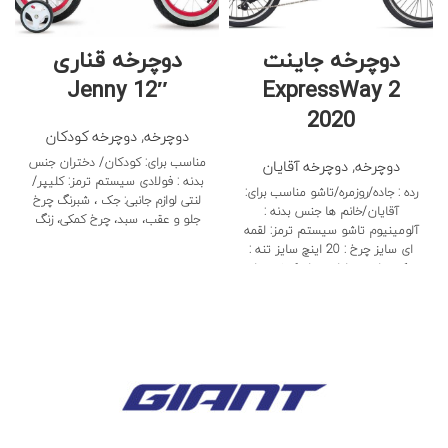
دوچرخه جاینت
دوچرخه قناری
Jenny 12″
ExpressWay 2
2020
دوچرخه
,
دوچرخه کودکان
مناسب برای: کودکان/ دختران جنس
دوچرخه
,
دوچرخه آقایان
بدنه : فولادی سیستم ترمز: کلیپر/
رده : جاده/روزمره/تاشو مناسب برای:
لنتی لوازم جانبی: جک ، شبرنگ چرخ
آقایان/خانم ها جنس بدنه :
جلو و عقب، سبد، چرخ کمکی، زنگ
آلومینیوم تاشو سیستم ترمز: لقمه
ای سایز چرخ : 20 اینچ سایز تنه :
تک سایز وسایل همراه: کیف حمل