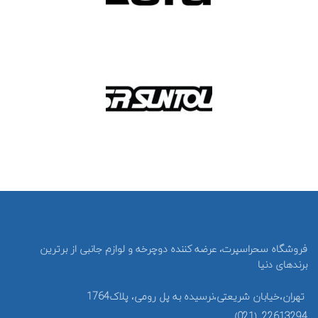
فروشگاه سحراسپرت، عرضه کننده دوچرخه و لوازم جانبی از برترین
برندهای دنیا
تهران،خیابان شریعتی،نرسیده به پل رومی، پلاک1764
22613294 (021)