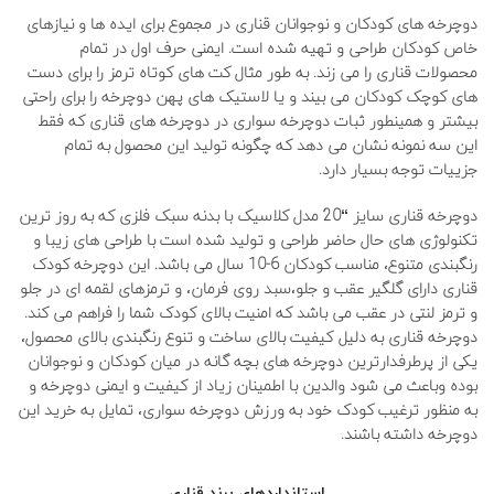
دوچرخه ھای کودکان و نوجوانان قناری در مجموع برای ایده ھا و نیازھای
خاص کودکان طراحی و تھیه شده است. ایمنی حرف اول در تمام
محصولات قناری را می زند. به طور مثال کت ھای کوتاه ترمز را برای دست
ھای کوچک کودکان می بیند و یا لاستیک ھای پھن دوچرخه را برای راحتی
بیشتر و ھمینطور ثبات دوچرخه سواری در دوچرخه ھای قناری که فقط
این سه نمونه نشان می دھد که چگونه تولید این محصول به تمام
جزییات توجه بسیار دارد.
دوچرخه قناری سایز “20 مدل کلاسیک با بدنه سبک فلزی که به روز ترین
تکنولوژی های حال حاضر طراحی و تولید شده است با طراحی های زیبا و
رنگبندی متنوع، مناسب کودکان 6-10 سال می باشد. این دوچرخه کودک
قناری دارای گلگیر عقب و جلو،سبد روی فرمان، و ترمزهای لقمه ای در جلو
و ترمز لنتی در عقب می باشد که امنیت بالای کودک شما را فراهم می کند.
دوچرخه قناری به دلیل کیفیت بالای ساخت و تنوع رنگبندی بالای محصول،
یکی از پرطرفدارترین دوچرخه های بچه گانه در میان کودکان و نوجوانان
بوده وباعث می شود والدین با اطمینان زیاد از کیفیت و ایمنی دوچرخه و
به منظور ترغیب کودک خود به ورزش دوچرخه سواری، تمایل به خرید این
دوچرخه داشته باشند.
استانداردهای برند قناری