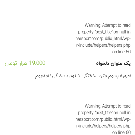
Warning
: Attempt to read
property "post_title" on null in
/home/sportyka/domains/saharsport.com/public_html/wp-
content/plugins/js_composer/include/helpers/helpers.php
on line
60
19.000 هزار تومان
یک عنوان دلخواه
لورم ایپسوم متن ساختگی با تولید سادگی نامفهوم
Warning
: Attempt to read
property "post_title" on null in
/home/sportyka/domains/saharsport.com/public_html/wp-
content/plugins/js_composer/include/helpers/helpers.php
on line
60