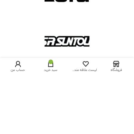
0
فروشگاه
لیست علاقه مندی ها
سبد خرید
حساب من
فروشگاه سحراسپرت، عرضه کننده دوچرخه و لوازم جانبی از برترین
برندهای دنیا
تهران،خیابان شریعتی،نرسیده به پل رومی، پلاک1764
22613294 (021)