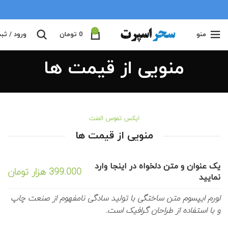
0
منو
0
تومان
ورود / ثب
منویی از قیمت ها
ایکس تموس المنت
منویی از قیمت ها
یک عنوان و متن دلخواه در اینجا وارد
399.000 هزار تومان
نمایید
لورم ایپسوم متن ساختگی با تولید سادگی نامفهوم از صنعت چاپ
و با استفاده از طراحان گرافیک است.