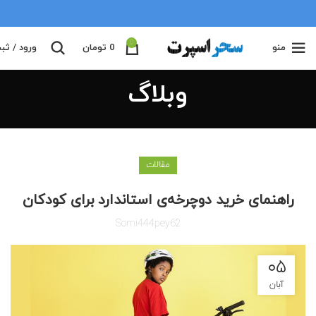
0
منو
0
تومان
ورود / ثب
وبلاگ
مقالات
راهنمای خرید دوچرخه‌ی استاندارد برای کودکان
Somi444pey62
۰۵
آبان